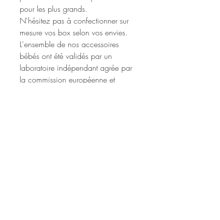
pour les plus grands.
N'hésitez pas à confectionner sur
mesure vos box selon vos envies.
L'ensemble de nos accessoires
bébés ont été validés par un
laboratoire indépendant agrée par
la commission européenne et
répondent à l intégralité des normes
chimiques et mécaniques françaises
et CE en vigueur.
Les anneaux des hochets sont
désormais en silicone afin de
soulager les dents de vos bébés.
Rupture exceptionnelle
En cas de rupture exceptionnelle
Sécurité
fournisseurs, comme des aixois se
réserve le droit de modifier