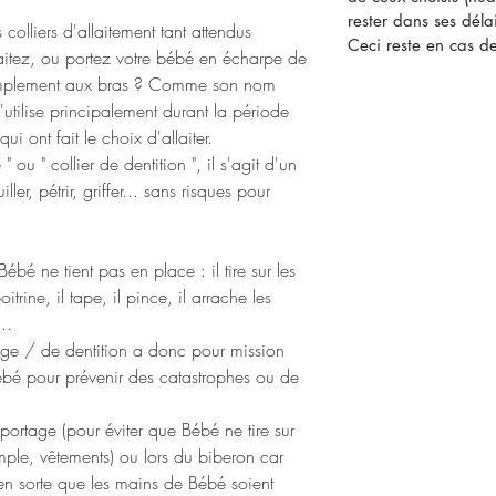
rester dans ses délai
colliers d'allaitement tant attendus
Ceci reste en cas de
aitez, ou portez votre bébé en écharpe de
simplement aux bras ? Comme son nom
 s'utilise principalement durant la période
ui ont fait le choix d'allaiter.
 ou " collier de dentition ", il s'agit d'un
er, pétrir, griffer... sans risques pour
Bébé ne tient pas en place : il tire sur les
rine, il tape, il pince, il arrache les
...
tage / de dentition a donc pour mission
ébé pour prévenir des catastrophes ou de
u portage (pour éviter que Bébé ne tire sur
le, vêtements) ou lors du biberon car
 en sorte que les mains de Bébé soient