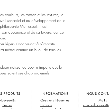
es couleurs, les formes et les textures, le
l'éveil sensoriel et au développement de la
philosophie Montessori. Il est
de son apparence et de sa texture, car ce
bébé.
per légers s’adapteront à n’importe
rtera même comme un bijou de tous les
 cadeau naissance pour n importe quelle
es soient ses choix maternels .
S PRODUITS
INFORMATIONS
NOUS CONT
Nouveautés
Questions fréquentes
Mail :
Promos
Livraison
commedesaixois@