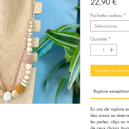
Prix
22,90 €
Pochette cadeau
*
Sélectionner
Quantité
*
Ajouter au panie
Rupture exceptionn
En cas de rupture e
des aixois se réserv
les perles, clips ou
de ceux choisis (nua