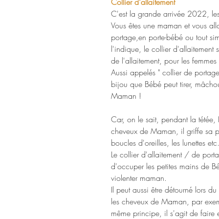
Collier d'allaitement
C'est la grande arrivée 2022, les 
Vous êtes une maman et vous all
portage,en porte-bébé ou tout 
l'indique, le collier d'allaitement
de l'allaitement, pour les femmes q
Aussi appelés " collier de portage "
bijou que Bébé peut tirer, mâchouill
Maman !
Car, on le sait, pendant la tétée, 
cheveux de Maman, il griffe sa poit
boucles d'oreilles, les lunettes etc
Le collier d'allaitement / de por
d'occuper les petites mains de B
violenter maman.
Il peut aussi être détourné lors d
les cheveux de Maman, par exemp
même principe, il s'agit de faire