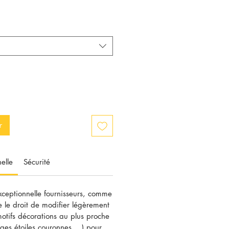
r
elle
Sécurité
xceptionnelle fournisseurs, comme
e le droit de modifier légèrement
 motifs décorations au plus proche
ges étoiles couronnes....) pour