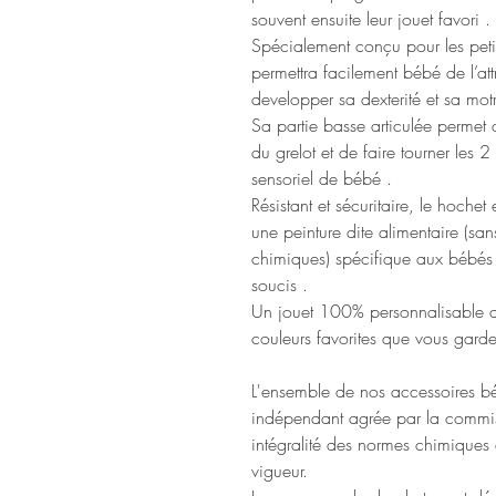
souvent ensuite leur jouet favori .
Spécialement conçu pour les pet
permettra facilement bébé de l’att
developper sa dexterité et sa motri
Sa partie basse articulée permet d
du grelot et de faire tourner les 2
sensoriel de bébé .
Résistant et sécuritaire, le hochet
une peinture dite alimentaire (sa
chimiques) spécifique aux bébés 
soucis .
Un jouet 100% personnalisable a
couleurs favorites que vous gard
L'ensemble de nos accessoires bé
indépendant agrée par la commis
intégralité des normes chimiques
vigueur.