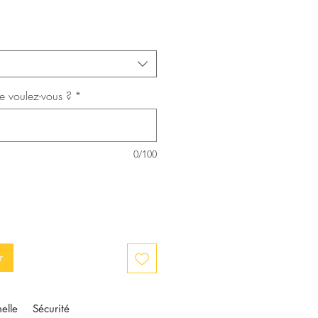
e voulez-vous ?
*
0/100
r
elle
Sécurité