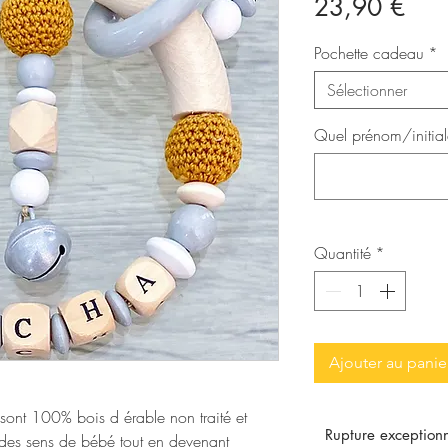
Prix
23,90 €
Pochette cadeau
*
Sélectionner
Quel prénom/initial
Quantité
*
Ajouter au panie
 sont 100% bois d érable non traité et
Rupture exceptionn
ildes sens de bébé tout en devenant