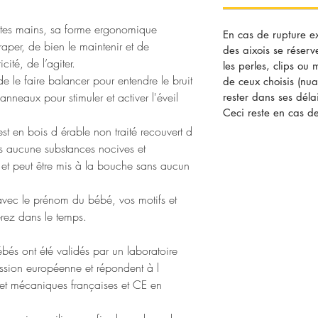
ites mains, sa forme ergonomique
En cas de rupture e
raper, de bien le maintenir et de
des aixois se réserv
cité, de l’agiter.
les perles, clips ou
e le faire balancer pour entendre le bruit
de ceux choisis (nua
 anneaux pour stimuler et activer l'éveil
rester dans ses délai
Ceci reste en cas de
 est en bois d érable non traité recouvert d
ns aucune substances nocives et
et peut être mis à la bouche sans aucun
vec le prénom du bébé, vos motifs et
erez dans le temps.
bés ont été validés par un laboratoire
sion européenne et répondent à l
 et mécaniques françaises et CE en