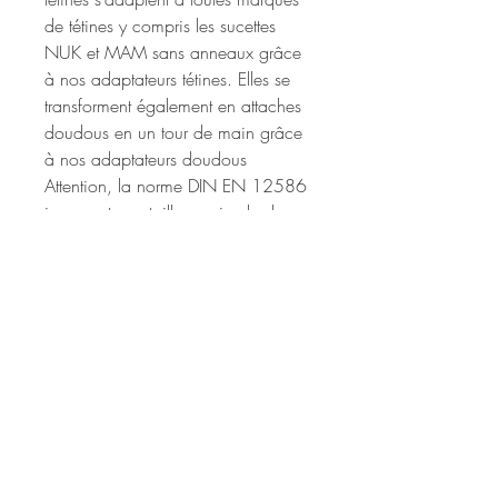
de tétines y compris les sucettes
NUK et MAM sans anneaux grâce
à nos adaptateurs tétines. Elles se
transforment également en attaches
doudous en un tour de main grâce
à nos adaptateurs doudous
Attention, la norme DIN EN 12586
imposant une taille maximale de
22cm hors boucle et clip, nous
nous réservons le droit de modifier
légèrement la disposition des perles
du modele choisi en fonction du
nombre de lettres afin de respecter
cette norme.
Rupture exceptionnelle
En cas de rupture exceptionnelle
Sécurité