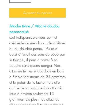
Ajouter au panier
Attache tétine / Attache doudou
personnalisé
Cet indispensable vous permet
d’éviter le drame absolu de la tétine
ou du doudou perdu. Très utile
aussi à l’éveil des sens de bébé par
le toucher, il peut la porter à sa
bouche sans aucun danger. Nos
attaches tétines et doudous en bois
d érable font moins de 25 grammes
et le poids de l’attache (hors clip
qui ne pend plus une fois attaché)
reste d environ seulement 13
grammes. De plus, nos attaches
tétines s’adaptent à toutes marques