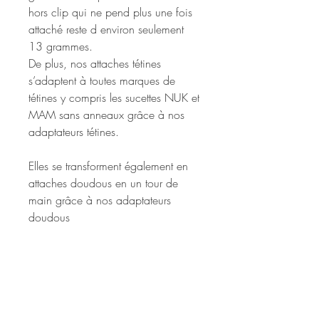
hors clip qui ne pend plus une fois
attaché reste d environ seulement
13 grammes.
De plus, nos attaches tétines
s’adaptent à toutes marques de
té
tines y compris
les sucettes NUK et
MAM sans anneaux grâce à nos
adaptateurs tétines.
Elles se transforment également en
attaches doudous en un tour de
main grâce à nos adaptateurs
doudous
Attention, la norme DIN EN 12586
imposant une taille maximale de
22cm hors boucle et clip, nous
nous réservons le droit de modifier