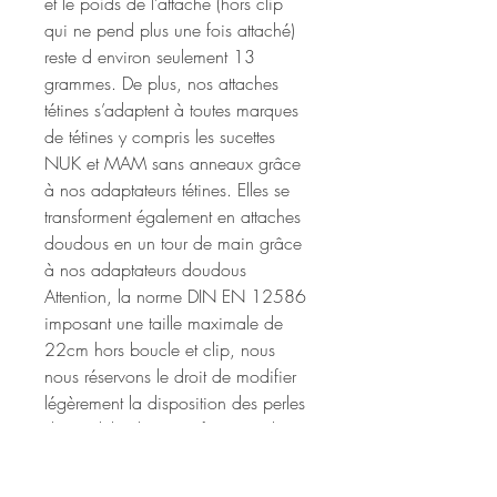
et le poids de l’attache (hors clip
qui ne pend plus une fois attaché)
reste d environ seulement 13
grammes. De plus, nos attaches
tétines s’adaptent à toutes marques
de tétines y compris les sucettes
NUK et MAM sans anneaux grâce
à nos adaptateurs tétines. Elles se
transforment également en attaches
doudous en un tour de main grâce
à nos adaptateurs doudous
Attention, la norme DIN EN 12586
imposant une taille maximale de
22cm hors boucle et clip, nous
nous réservons le droit de modifier
légèrement la disposition des perles
du modele choisi en fonction du
nombre de lettres afin de respecter
cette norme. L'ensemble de nos