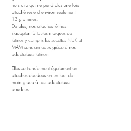
hors clip qui ne pend plus une fois
attaché reste d environ seulement
13 grammes.
De plus, nos attaches tétines
s’adaptent à toutes marques de
té
tines y compris
les sucettes NUK et
MAM sans anneaux grâce à nos
adaptateurs tétines.
Elles se transforment également en
attaches doudous en un tour de
main grâce à nos adaptateurs
doudous
Attention, la norme DIN EN 12586
imposant une taille maximale de
22cm hors boucle et clip, nous
nous réservons le droit de modifier